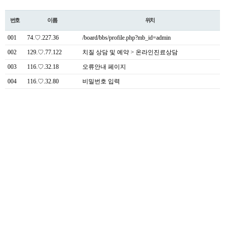
번호
이름
위치
001
74.♡.227.36
/board/bbs/profile.php?mb_id=admin
002
129.♡.77.122
치질 상담 및 예약 > 온라인진료상담
003
116.♡.32.18
오류안내 페이지
004
116.♡.32.80
비밀번호 입력