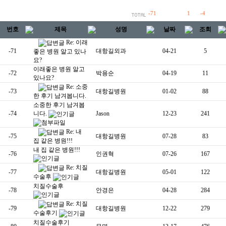
-71
1
-4
번호
제목
성명
날짜
조회
Re: 이래
-71
대항길외과
04-21
5
좋은 병원 알고 있나
요?
이래좋은 병원 알고
-72
박용순
04-19
11
있나요?
Re: 소중
-73
대항길병원
01-02
88
한 후기 남겨봅니다.
소중한 후기 남겨봅
-74
니다.
Jason
12-23
241
Re: 내
-75
대항길병원
07-28
83
집 같은 병원!!!
내 집 같은 병원!!!
-76
인권혁
07-26
167
Re: 치질
-77
대항길병원
05-01
122
수술후
치질수술후
-78
안경은
04-28
284
Re: 치질
-79
대항길병원
12-22
279
수술후기
치질수술후기