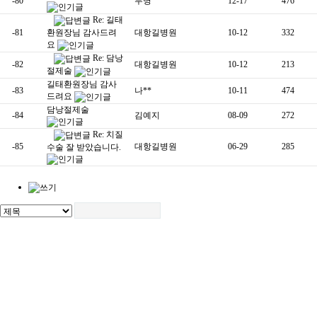
-80
무명
12-17
476
Re: 길태
환원장님 감사드려
-81
대항길병원
10-12
332
요
Re: 담낭
-82
대항길병원
10-12
213
절제술
길태환원장님 감사
-83
나**
10-11
474
드려요
담낭절제술
-84
김예지
08-09
272
Re: 치질
-85
대항길병원
06-29
285
수술 잘 받았습니다.